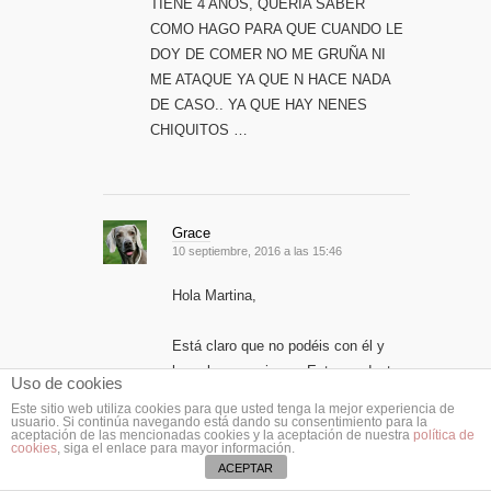
TIENE 4 AÑOS, QUERIA SABER
COMO HAGO PARA QUE CUANDO LE
DOY DE COMER NO ME GRUÑA NI
ME ATAQUE YA QUE N HACE NADA
DE CASO.. YA QUE HAY NENES
CHIQUITOS …
Grace
10 septiembre, 2016 a las 15:46
Hola Martina,
Está claro que no podéis con él y
hace lo que quiere… Esta conducta
Uso de cookies
no debería de tenerla. Os
Este sitio web utiliza cookies para que usted tenga la mejor experiencia de
recomendamos que busquéis ayuda
usuario. Si continúa navegando está dando su consentimiento para la
aceptación de las mencionadas cookies y la aceptación de nuestra
política de
profesional para que os ayude a
cookies
, siga el enlace para mayor información.
ACEPTAR
corregir este comportamiento.