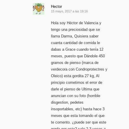
Hector
15 mayo, 2017 a las 19:16
Hola soy Héctor de Valencia y
tengo una preciosidad que se
llama Darma, Quisiera saber
cuanta cantidad de comida le
dabas a Grace cuando tenía 12
meses, puesto que Dándole 450
gramos de pienso (marca de
verdecora con Condroprotectres y
Oleico) esta gordita 27 kg, Al
principio cometimos el error de
darle el pienso de Ultima que
anuncian con su foto (horrible
disgestion, pedetes
insoportables, etc) hasta hace 3
meses que esta tomando el que
te comento. ¿puede ser que este
gorda por esto? sale 2-3 veces a