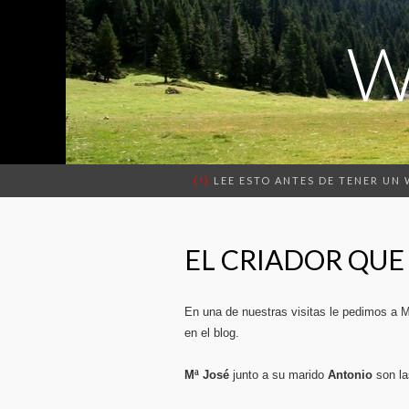
W
(!)
LEE ESTO ANTES DE TENER UN
EL CRIADOR QU
En una de nuestras visitas le pedimos a M
en el blog.
Mª José
junto a su marido
Antonio
son la