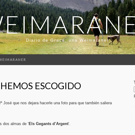
EIMARAN
Diario de Grace, una Weimaraner
 WEIMARANER
E HEMOS ESCOGIDO
ª José que nos dejara hacerle una foto para que también saliera
s dos almas de ‘
Els Gegants d’Argent
‘.