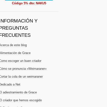
Código 5% dto: NAKU5
INFORMACIÓN Y
PREGUNTAS
FRECUENTES
Acerca de este blog
Alimentación de Grace
Como escoger un buen criador
Cómo se pronuncia «Weimaraner»
Cortar la cola de un weimaraner
Dedicado a Net
El adiestramiento de Grace
El criador que hemos escogido