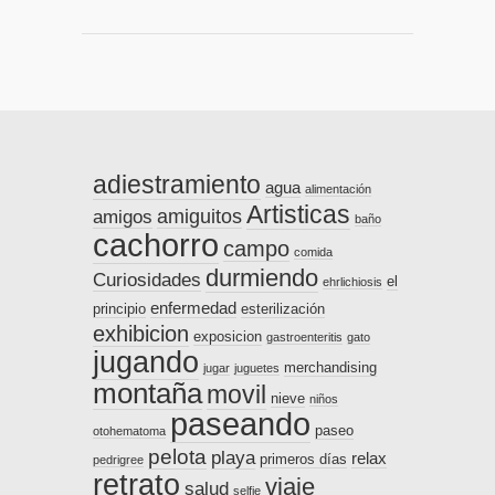
adiestramiento
agua
alimentación
Artisticas
amiguitos
amigos
baño
cachorro
campo
comida
durmiendo
Curiosidades
el
ehrlichiosis
enfermedad
principio
esterilización
exhibicion
exposicion
gastroenteritis
gato
jugando
merchandising
jugar
juguetes
montaña
movil
nieve
niños
paseando
paseo
otohematoma
pelota
playa
relax
primeros días
pedrigree
retrato
viaje
salud
selfie