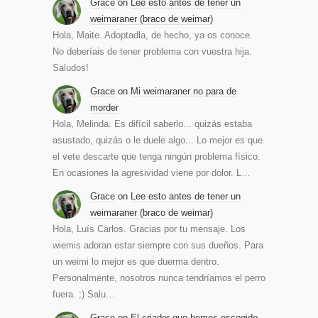
Grace
on
Lee esto antes de tener un
weimaraner (braco de weimar)
Hola, Maite. Adoptadla, de hecho, ya os conoce.
No deberíais de tener problema con vuestra hija.
Saludos!
Grace
on
Mi weimaraner no para de
morder
Hola, Melinda. Es difícil saberlo... quizás estaba
asustado, quizás o le duele algo... Lo mejor es que
el vete descarte que tenga ningún problema físico.
En ocasiones la agresividad viene por dolor. L…
Grace
on
Lee esto antes de tener un
weimaraner (braco de weimar)
Hola, Luís Carlos. Gracias por tu mensaje. Los
wiemis adoran estar siempre con sus dueños. Para
un weimi lo mejor es que duerma dentro.
Personalmente, nosotros nunca tendríamos el perro
fuera. ;) Salu…
Grace
on
El criador que hemos escogido