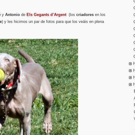
é
y
Antonio
de
Els Gegants d’Argent
(los
criadores
en los
e
) y les hicimos un par de fotos para que los veáis en plena