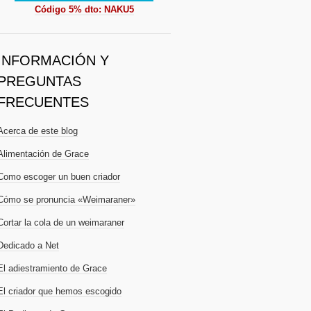
Código 5% dto: NAKU5
INFORMACIÓN Y
PREGUNTAS
FRECUENTES
Acerca de este blog
Alimentación de Grace
Como escoger un buen criador
Cómo se pronuncia «Weimaraner»
Cortar la cola de un weimaraner
Dedicado a Net
El adiestramiento de Grace
El criador que hemos escogido