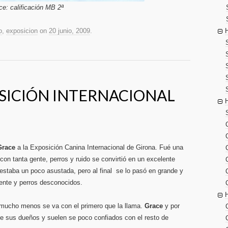
e: calificación MB 2ª
o
,
exposicion
on
20 junio, 2009
.
OSICIÓN INTERNACIONAL
Grace
a la Exposición Canina Internacional de Girona. Fué una
on tanta gente, perros y ruido se convirtió en un excelente
o estaba un poco asustada, pero al final se lo pasó en grande y
gente y perros desconocidos.
i mucho menos se va con el primero que la llama.
Grace
y por
 sus dueños y suelen se poco confiados con el resto de