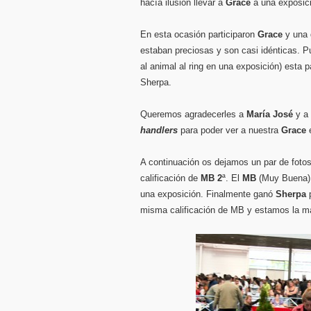
hacía ilusión llevar a
Grace
a una exposic
En esta ocasión participaron
Grace
y una 
estaban preciosas y son casi idénticas. 
al animal al ring en una exposición) esta 
Sherpa.
Queremos agradecerles a
María José
y a
handlers
para poder ver a nuestra
Grace
e
A continuación os dejamos un par de foto
calificación de
MB 2
ª. El
MB
(Muy Buena) e
una exposición. Finalmente ganó
Sherpa
p
misma calificación de MB y estamos la m