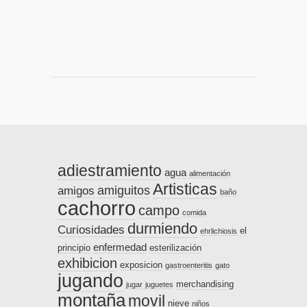
adiestramiento
agua
alimentación
Artisticas
amiguitos
amigos
baño
cachorro
campo
comida
durmiendo
Curiosidades
el
ehrlichiosis
enfermedad
principio
esterilización
exhibicion
exposicion
gastroenteritis
gato
jugando
merchandising
jugar
juguetes
montaña
movil
nieve
niños