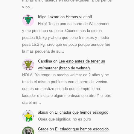
mafias o a criaderos en donde exploten a los perros
y no…
Iñigo Lazaro
on
Hemos vuelto!!
Hola! Tengo una cachorra de Weimaraner
y me preocupa su peso. Cuando nos la dieron
pesaba 6,5 kg y ahora que tiene 5 meses y medio
pesa 15,2 kg, creo que es poco porque aunque fue
la mas pequeña de su…
Carolina
on
Lee esto antes de tener un
weimaraner (braco de weimar)
HOLA. Yo tengo un macho weimar de 2 años y he
tenido el mismo problema.con el perro del vecino
que es un mestizo pesado que siempre le ha
ladrador e incluso algún mordisco que otro.Y el otro
día el mí…
abisai
on
El criador que hemos escogido
Osea que significa, no es puro
Grace
on
El criador que hemos escogido