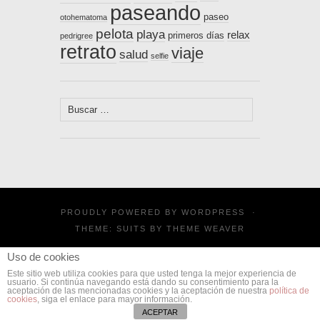
paseando
paseo
otohematoma
pelota
playa
relax
primeros días
pedrigree
retrato
viaje
salud
selfie
Buscar:
PROUDLY POWERED BY
WORDPRESS
·
THEME: SUITS BY
THEME WEAVER
Uso de cookies
Este sitio web utiliza cookies para que usted tenga la mejor experiencia de
usuario. Si continúa navegando está dando su consentimiento para la
aceptación de las mencionadas cookies y la aceptación de nuestra
política de
cookies
, siga el enlace para mayor información.
ACEPTAR