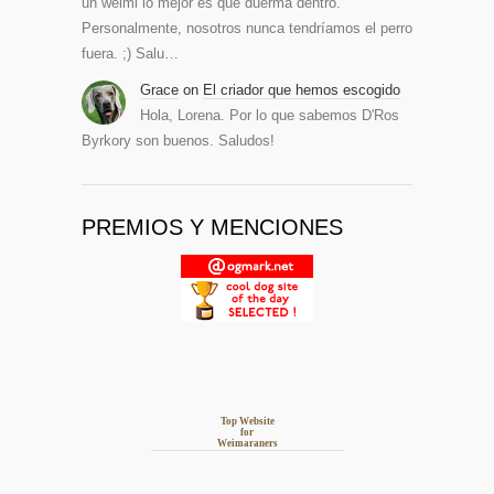
un weimi lo mejor es que duerma dentro.
Personalmente, nosotros nunca tendríamos el perro
fuera. ;) Salu…
Grace
on
El criador que hemos escogido
Hola, Lorena. Por lo que sabemos D'Ros
Byrkory son buenos. Saludos!
PREMIOS Y MENCIONES
Top Website
for
Weimaraners