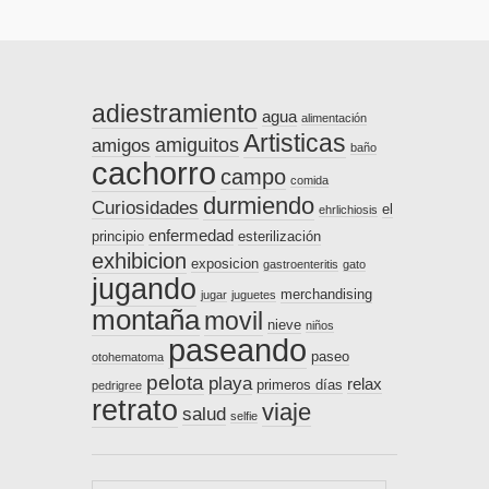
adiestramiento
agua
alimentación
Artisticas
amiguitos
amigos
baño
cachorro
campo
comida
durmiendo
Curiosidades
el
ehrlichiosis
enfermedad
principio
esterilización
exhibicion
exposicion
gastroenteritis
gato
jugando
merchandising
jugar
juguetes
montaña
movil
nieve
niños
paseando
paseo
otohematoma
pelota
playa
relax
primeros días
pedrigree
retrato
viaje
salud
selfie