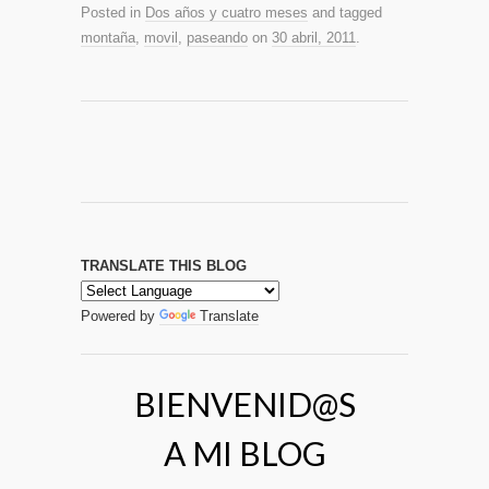
Posted in
Dos años y cuatro meses
and tagged
montaña
,
movil
,
paseando
on
30 abril, 2011
.
TRANSLATE THIS BLOG
Powered by
Translate
BIENVENID@S
A MI BLOG