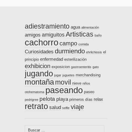
adiestramiento
agua
alimentación
Artisticas
amiguitos
amigos
baño
cachorro
campo
comida
durmiendo
Curiosidades
el
ehrlichiosis
enfermedad
principio
esterilización
exhibicion
exposicion
gastroenteritis
gato
jugando
merchandising
jugar
juguetes
montaña
movil
nieve
niños
paseando
paseo
otohematoma
pelota
playa
relax
primeros días
pedrigree
retrato
viaje
salud
selfie
Buscar: