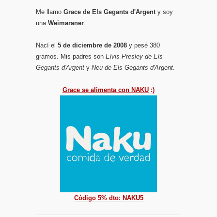
Me llamo
Grace de Els Gegants d'Argent
y soy
una
Weimaraner
.
Nací el
5 de diciembre de 2008
y pesé 380
gramos. Mis padres son
Elvis Presley de Els
Gegants d'Argent
y
Neu de Els Gegants d'Argent
.
Grace se alimenta con NAKU
:)
Código 5% dto: NAKU5