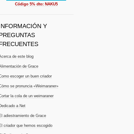
Código 5% dto: NAKU5
INFORMACIÓN Y
PREGUNTAS
FRECUENTES
Acerca de este blog
Alimentación de Grace
Como escoger un buen criador
Cómo se pronuncia «Weimaraner»
Cortar la cola de un weimaraner
Dedicado a Net
El adiestramiento de Grace
El criador que hemos escogido