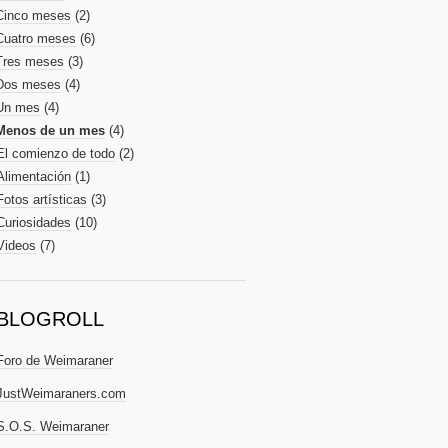
Cinco meses
(2)
Cuatro meses
(6)
Tres meses
(3)
Dos meses
(4)
Un mes
(4)
Menos de un mes
(4)
El comienzo de todo
(2)
Alimentación
(1)
Fotos artísticas
(3)
Curiosidades
(10)
Videos
(7)
BLOGROLL
Foro de Weimaraner
JustWeimaraners.com
S.O.S. Weimaraner