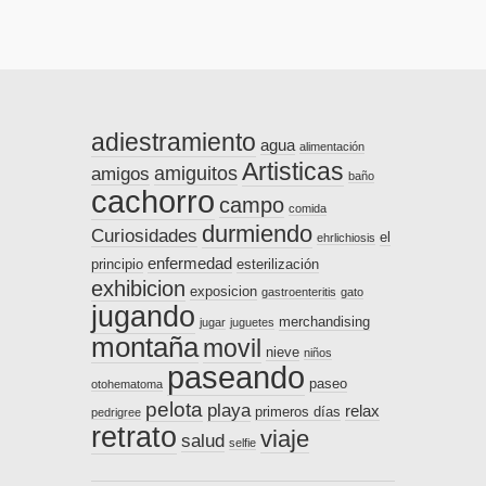
adiestramiento
agua
alimentación
Artisticas
amiguitos
amigos
baño
cachorro
campo
comida
durmiendo
Curiosidades
el
ehrlichiosis
enfermedad
principio
esterilización
exhibicion
exposicion
gastroenteritis
gato
jugando
merchandising
jugar
juguetes
montaña
movil
nieve
niños
paseando
paseo
otohematoma
pelota
playa
relax
primeros días
pedrigree
retrato
viaje
salud
selfie