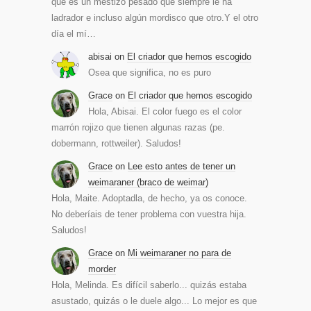
que es un mestizo pesado que siempre le ha
ladrador e incluso algún mordisco que otro.Y el otro
día el mí…
abisai
on
El criador que hemos escogido
Osea que significa, no es puro
Grace
on
El criador que hemos escogido
Hola, Abisai. El color fuego es el color
marrón rojizo que tienen algunas razas (pe.
dobermann, rottweiler). Saludos!
Grace
on
Lee esto antes de tener un
weimaraner (braco de weimar)
Hola, Maite. Adoptadla, de hecho, ya os conoce.
No deberíais de tener problema con vuestra hija.
Saludos!
Grace
on
Mi weimaraner no para de
morder
Hola, Melinda. Es difícil saberlo... quizás estaba
asustado, quizás o le duele algo... Lo mejor es que