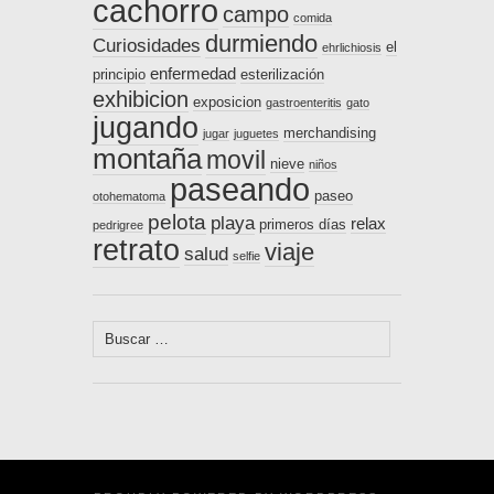
cachorro
campo
comida
durmiendo
Curiosidades
el
ehrlichiosis
enfermedad
principio
esterilización
exhibicion
exposicion
gastroenteritis
gato
jugando
merchandising
jugar
juguetes
montaña
movil
nieve
niños
paseando
paseo
otohematoma
pelota
playa
relax
primeros días
pedrigree
retrato
viaje
salud
selfie
Buscar: