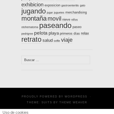
exhibicion
exposicion
gastroenteritis
gato
jugando
merchandising
jugar
juguetes
montaña
movil
nieve
niños
paseando
paseo
otohematoma
pelota
playa
relax
primeros días
pedrigree
retrato
viaje
salud
selfie
Buscar:
PROUDLY POWERED BY
WORDPRESS
·
THEME: SUITS BY
THEME WEAVER
Uso de cookies