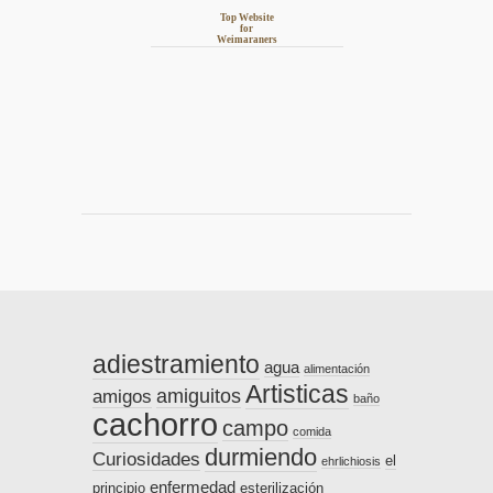
Top Website
for
Weimaraners
adiestramiento
agua
alimentación
Artisticas
amiguitos
amigos
baño
cachorro
campo
comida
durmiendo
Curiosidades
el
ehrlichiosis
enfermedad
principio
esterilización