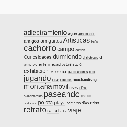
adiestramiento
agua
alimentación
Artisticas
amiguitos
amigos
baño
cachorro
campo
comida
durmiendo
Curiosidades
el
ehrlichiosis
enfermedad
principio
esterilización
exhibicion
exposicion
gastroenteritis
gato
jugando
merchandising
jugar
juguetes
montaña
movil
nieve
niños
paseando
paseo
otohematoma
pelota
playa
relax
primeros días
pedrigree
retrato
viaje
salud
selfie