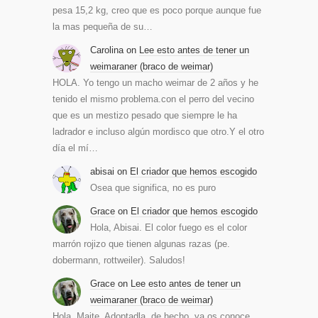
pesa 15,2 kg, creo que es poco porque aunque fue
la mas pequeña de su…
Carolina
on
Lee esto antes de tener un
weimaraner (braco de weimar)
HOLA. Yo tengo un macho weimar de 2 años y he
tenido el mismo problema.con el perro del vecino
que es un mestizo pesado que siempre le ha
ladrador e incluso algún mordisco que otro.Y el otro
día el mí…
abisai
on
El criador que hemos escogido
Osea que significa, no es puro
Grace
on
El criador que hemos escogido
Hola, Abisai. El color fuego es el color
marrón rojizo que tienen algunas razas (pe.
dobermann, rottweiler). Saludos!
Grace
on
Lee esto antes de tener un
weimaraner (braco de weimar)
Hola, Maite. Adoptadla, de hecho, ya os conoce.