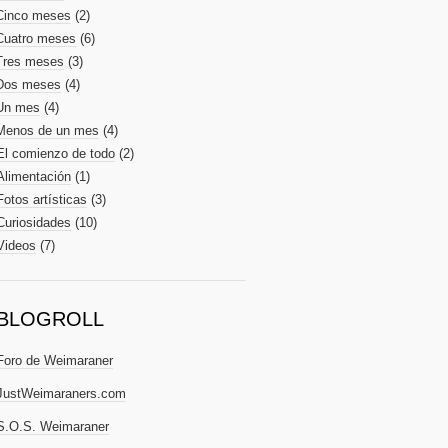
Cinco meses
(2)
Cuatro meses
(6)
Tres meses
(3)
Dos meses
(4)
Un mes
(4)
Menos de un mes
(4)
El comienzo de todo
(2)
Alimentación
(1)
Fotos artísticas
(3)
Curiosidades
(10)
Videos
(7)
BLOGROLL
Foro de Weimaraner
JustWeimaraners.com
S.O.S. Weimaraner