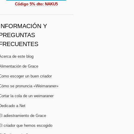
Código 5% dto: NAKU5
INFORMACIÓN Y
PREGUNTAS
FRECUENTES
Acerca de este blog
Alimentación de Grace
Como escoger un buen criador
Cómo se pronuncia «Weimaraner»
Cortar la cola de un weimaraner
Dedicado a Net
El adiestramiento de Grace
El criador que hemos escogido