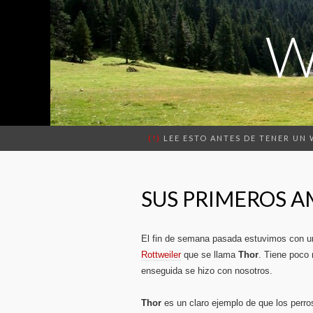
W
(!)
LEE ESTO ANTES DE TENER UN
SUS PRIMEROS A
El fin de semana pasada estuvimos con un
Rottweiler
que se llama
Thor
. Tiene poco 
enseguida se hizo con nosotros.
Thor
es un claro ejemplo de que los perr