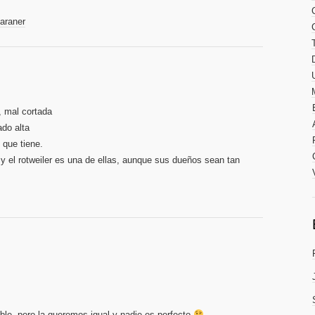
araner
, mal cortada
ado alta
 que tiene.
 y el rotweiler es una de ellas, aunque sus dueños sean tan
ible, pero la queremos igual y nadie es perfecto