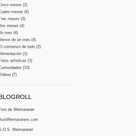
Cinco meses
(2)
Cuatro meses
(6)
Tres meses
(3)
Dos meses
(4)
Un mes
(4)
Menos de un mes
(4)
El comienzo de todo
(2)
Alimentación
(1)
Fotos artísticas
(3)
Curiosidades
(10)
Videos
(7)
BLOGROLL
Foro de Weimaraner
JustWeimaraners.com
S.O.S. Weimaraner