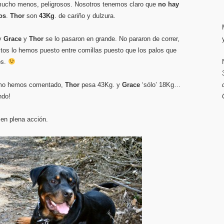
 mucho menos, peligrosos. Nosotros tenemos claro que
no hay
os
.
Thor
son
43Kg
. de cariño y dulzura.
 y
Grace
y
Thor
se lo pasaron en grande. No pararon de correr,
litos lo hemos puesto entre comillas puesto que los palos que
os.
como hemos comentado,
Thor
pesa 43Kg. y
Grace
‘sólo’ 18Kg…
ndo!
 en plena acción.