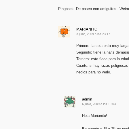
Pingback:
De paseo con amiguitos | Weim
MARIANITO
3 junio, 2009 a las 23:17
Primero: la cola esta muy larga
Segundo: tiene la nariz demasi
Tercero: esta flaca para la edad
Cuarto: si hay razas peligrosas
necios para no verlo.
admin
6 junio, 2009 a las 19:03
Hola Marianito!
En cuanto a 1º y 2º: es pos