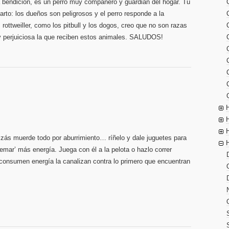
 bendición, es un perro muy compañero y guardián del hogar. Tu
to: los dueños son peligrosos y el perro responde a la
rottweiller, como los pitbull y los dogos, creo que no son razas
y perjuiciosa la que reciben estos animales. SALUDOS!
zás muerde todo por aburrimiento… ríñelo y dale juguetes para
emar’ más energía. Juega con él a la pelota o hazlo correr
 consumen energía la canalizan contra lo primero que encuentran