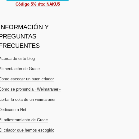
Código 5% dto: NAKU5
INFORMACIÓN Y
PREGUNTAS
FRECUENTES
Acerca de este blog
Alimentación de Grace
Como escoger un buen criador
Cómo se pronuncia «Weimaraner»
Cortar la cola de un weimaraner
Dedicado a Net
El adiestramiento de Grace
El criador que hemos escogido