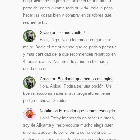
adquisición de un perro es solamente una ínfima
parte del gasto durante toda su vida. Vale la pena
hacer las cosas bien y comprar en criadores que
realmente l…
Grace
on
Hemos vuelto!!
Hola, Íñigo. Nos alegramos de que esté
mejor. Dadle el mejor pienso que os podáis permitir
y más cantidad de la que recomienden repartido en
4 tomas diarias. Nosotros tuvimos problemas y
desde que est…
Grace
on
El criador que hemos escogido
Hola, Abisai. Podría ser una opción. Un
buen método es saber si sus progenitores tienen
pedigree oficial. Saludos!
Natalia
on
El criador que hemos escogido
Hola! Estoy interesada en tener un braco,
soy de Alicante y me preocupa mucho elegir buen
sitio para adquirirlo por el tema de no contribuir a
mafias o a criaderos en donde exploten a los perros