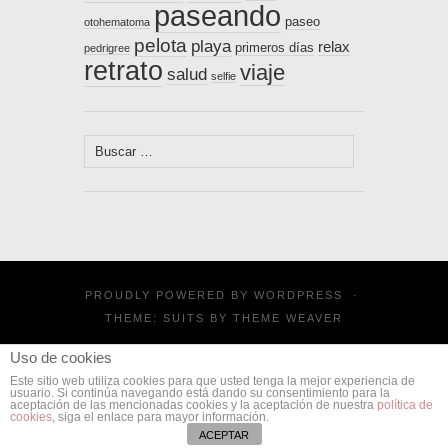
paseando
paseo
otohematoma
pelota
playa
relax
primeros días
pedrigree
retrato
viaje
salud
selfie
Buscar:
PROUDLY POWERED BY
WORDPRESS
·
THEME: SUITS BY
THEME WEAVER
Uso de cookies
Este sitio web utiliza cookies para que usted tenga la mejor experiencia de
usuario. Si continúa navegando está dando su consentimiento para la
aceptación de las mencionadas cookies y la aceptación de nuestra
política de
cookies
, siga el enlace para mayor información.
ACEPTAR