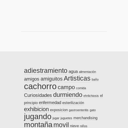
adiestramiento
agua
alimentación
Artisticas
amiguitos
amigos
baño
cachorro
campo
comida
durmiendo
Curiosidades
el
ehrlichiosis
enfermedad
principio
esterilización
exhibicion
exposicion
gastroenteritis
gato
jugando
merchandising
jugar
juguetes
montaña
movil
nieve
niños