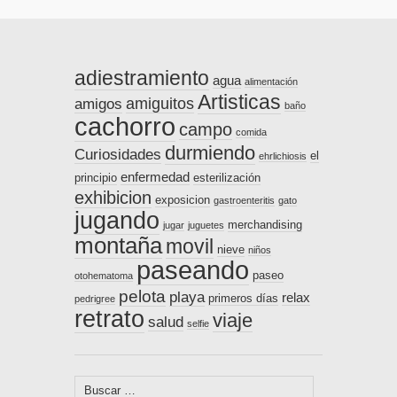
adiestramiento
agua
alimentación
Artisticas
amiguitos
amigos
baño
cachorro
campo
comida
durmiendo
Curiosidades
el
ehrlichiosis
enfermedad
principio
esterilización
exhibicion
exposicion
gastroenteritis
gato
jugando
merchandising
jugar
juguetes
montaña
movil
nieve
niños
paseando
paseo
otohematoma
pelota
playa
relax
primeros días
pedrigree
retrato
viaje
salud
selfie
Buscar: