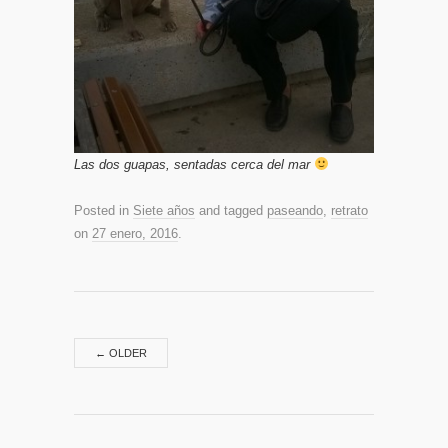
Las dos guapas, sentadas cerca del mar
Posted in
Siete años
and tagged
paseando
,
retrato
on
27 enero, 2016
.
←
OLDER