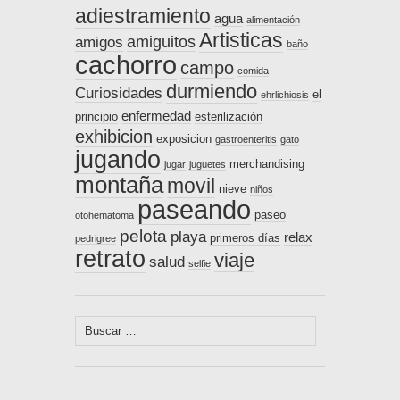
adiestramiento
agua
alimentación
Artisticas
amiguitos
amigos
baño
cachorro
campo
comida
durmiendo
Curiosidades
el
ehrlichiosis
enfermedad
principio
esterilización
exhibicion
exposicion
gastroenteritis
gato
jugando
merchandising
jugar
juguetes
montaña
movil
nieve
niños
paseando
paseo
otohematoma
pelota
playa
relax
primeros días
pedrigree
retrato
viaje
salud
selfie
Buscar: