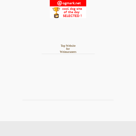
Top Website
for
Weimaraners