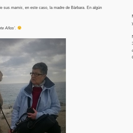
de sus
mamis
, en este caso, la madre de Bàrbara. En algún
ete Años’
.