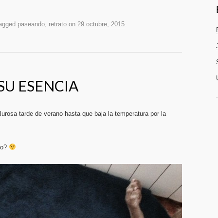
agged
paseando
,
retrato
on
29 octubre, 2015
.
SU ESENCIA
rosa tarde de verano hasta que baja la temperatura por la
no?