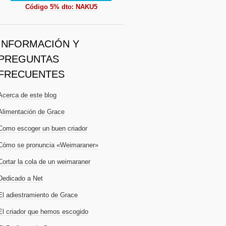
Código 5% dto: NAKU5
INFORMACIÓN Y
PREGUNTAS
FRECUENTES
Acerca de este blog
Alimentación de Grace
Como escoger un buen criador
Cómo se pronuncia «Weimaraner»
Cortar la cola de un weimaraner
Dedicado a Net
El adiestramiento de Grace
El criador que hemos escogido