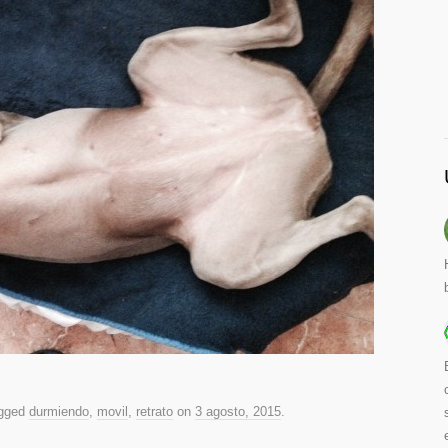
agged
durmiendo
,
movil
,
retrato
on
3 agosto, 2015
.