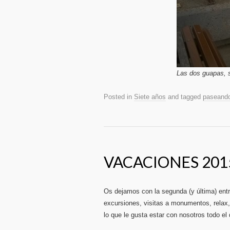
Las dos guapas, 
Posted in
Siete años
and tagged
paseand
VACACIONES 2015
Os dejamos con la segunda (y última) ent
excursiones, visitas a monumentos, relax
lo que le gusta estar con nosotros todo el