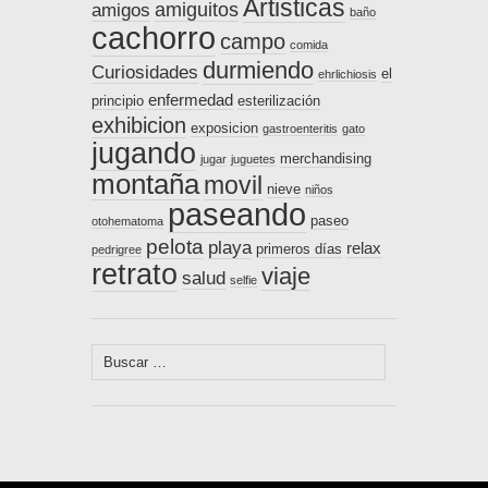
Artisticas
amiguitos
amigos
baño
cachorro
campo
comida
durmiendo
Curiosidades
el
ehrlichiosis
enfermedad
principio
esterilización
exhibicion
exposicion
gastroenteritis
gato
jugando
merchandising
jugar
juguetes
montaña
movil
nieve
niños
paseando
paseo
otohematoma
pelota
playa
relax
primeros días
pedrigree
retrato
viaje
salud
selfie
Buscar: