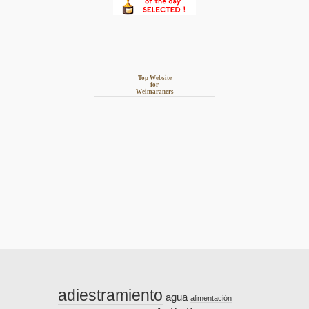
Top Website
for
Weimaraners
adiestramiento
agua
alimentación