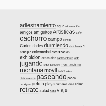
adiestramiento
agua
alimentación
Artisticas
amiguitos
amigos
baño
cachorro
campo
comida
durmiendo
Curiosidades
el
ehrlichiosis
enfermedad
principio
esterilización
exhibicion
exposicion
gastroenteritis
gato
jugando
merchandising
jugar
juguetes
montaña
movil
nieve
niños
paseando
paseo
otohematoma
pelota
playa
relax
primeros días
pedrigree
retrato
viaje
salud
selfie