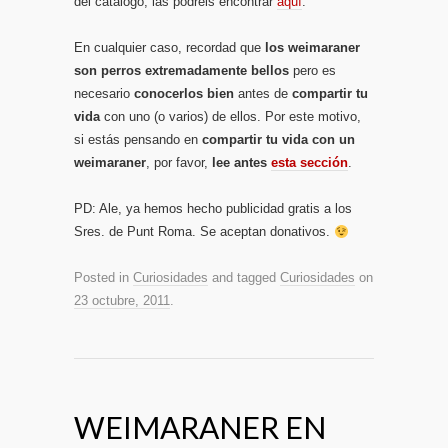
del catálogo, las podréis encontrar
aquí
.
En cualquier caso, recordad que
los weimaraner
son perros extremadamente bellos
pero es
necesario
conocerlos bien
antes de
compartir tu
vida
con uno (o varios) de ellos. Por este motivo,
si estás pensando en
compartir tu vida con un
weimaraner
, por favor,
lee antes
esta sección
.
PD: Ale, ya hemos hecho publicidad gratis a los
Sres. de Punt Roma. Se aceptan donativos.
Posted in
Curiosidades
and tagged
Curiosidades
on
23 octubre, 2011
.
WEIMARANER EN