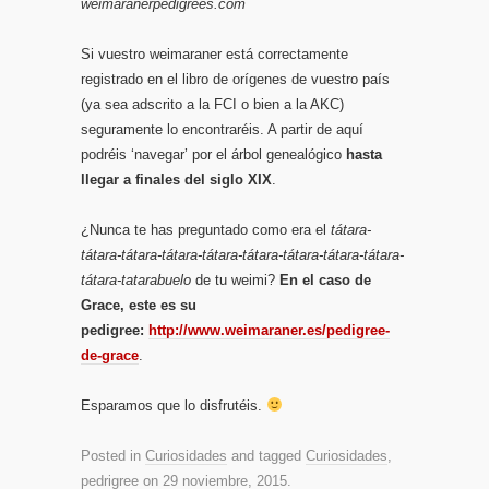
weimaranerpedigrees.com
Si vuestro weimaraner está correctamente
registrado en el libro de orígenes de vuestro país
(ya sea adscrito a la FCI o bien a la AKC)
seguramente lo encontraréis. A partir de aquí
podréis ‘navegar’ por el árbol genealógico
hasta
llegar a finales del siglo XIX
.
¿Nunca te has preguntado como era el
tátara-
tátara-tátara-tátara-tátara-tátara-tátara-tátara-tátara-
tátara-tatarabuelo
de tu weimi?
En el caso de
Grace, este es su
pedigree:
http://www.weimaraner.es/pedigree-
de-grace
.
Esparamos que lo disfrutéis.
Posted in
Curiosidades
and tagged
Curiosidades
,
pedrigree
on
29 noviembre, 2015
.