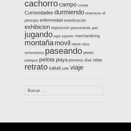
cachorro
campo
comida
durmiendo
Curiosidades
el
ehrlichiosis
enfermedad
principio
esterilización
exhibicion
exposicion
gastroenteritis
gato
jugando
merchandising
jugar
juguetes
montaña
movil
nieve
niños
paseando
paseo
otohematoma
pelota
playa
relax
primeros días
pedrigree
retrato
viaje
salud
selfie
Buscar: