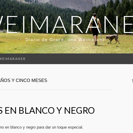
EIMARAN
Diario de Grace, una Weimaraner
 WEIMARANER
AÑOS Y CINCO MESES
S EN BLANCO Y NEGRO
no en blanco y negro para dar un toque especial.