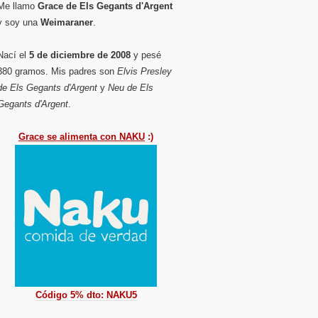
Me llamo
Grace de Els Gegants d'Argent
y soy una
Weimaraner
.
Nací el
5 de diciembre de 2008
y pesé
380 gramos. Mis padres son
Elvis Presley
de Els Gegants d'Argent
y
Neu de Els
Gegants d'Argent
.
Grace se alimenta con NAKU
:)
Código 5% dto: NAKU5