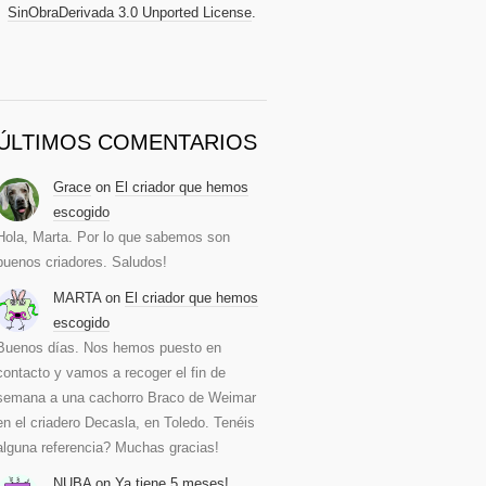
SinObraDerivada 3.0 Unported License
.
ÚLTIMOS COMENTARIOS
Grace
on
El criador que hemos
escogido
Hola, Marta. Por lo que sabemos son
buenos criadores. Saludos!
MARTA
on
El criador que hemos
escogido
Buenos días. Nos hemos puesto en
contacto y vamos a recoger el fin de
semana a una cachorro Braco de Weimar
en el criadero Decasla, en Toledo. Tenéis
alguna referencia? Muchas gracias!
NUBA
on
Ya tiene 5 meses!