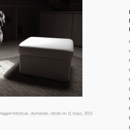
 tagged
Artisticas
,
durmiendo
,
retrato
on
11 mayo, 2013
.