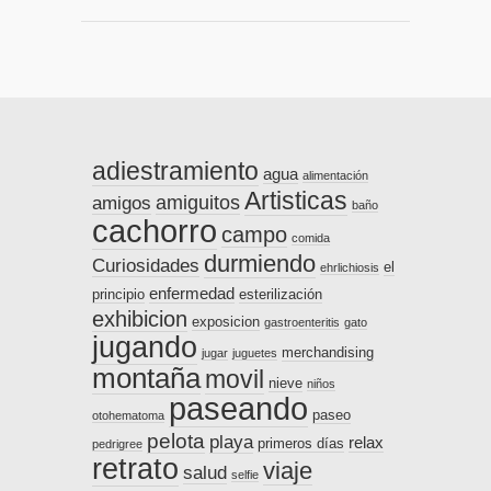
adiestramiento
agua
alimentación
Artisticas
amiguitos
amigos
baño
cachorro
campo
comida
durmiendo
Curiosidades
el
ehrlichiosis
enfermedad
principio
esterilización
exhibicion
exposicion
gastroenteritis
gato
jugando
merchandising
jugar
juguetes
montaña
movil
nieve
niños
paseando
paseo
otohematoma
pelota
playa
relax
primeros días
pedrigree
retrato
viaje
salud
selfie