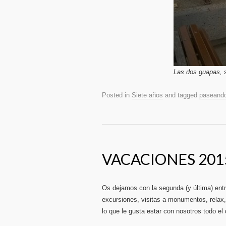
Las dos guapas, 
Posted in
Siete años
and tagged
paseand
VACACIONES 2015
Os dejamos con la segunda (y última) ent
excursiones, visitas a monumentos, relax
lo que le gusta estar con nosotros todo el