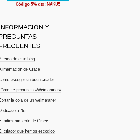
Código 5% dto: NAKU5
INFORMACIÓN Y
PREGUNTAS
FRECUENTES
Acerca de este blog
Alimentación de Grace
Como escoger un buen criador
Cómo se pronuncia «Weimaraner»
Cortar la cola de un weimaraner
Dedicado a Net
El adiestramiento de Grace
El criador que hemos escogido