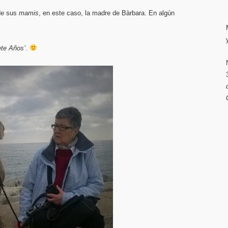
de sus
mamis
, en este caso, la madre de Bàrbara. En algún
ete Años’
.