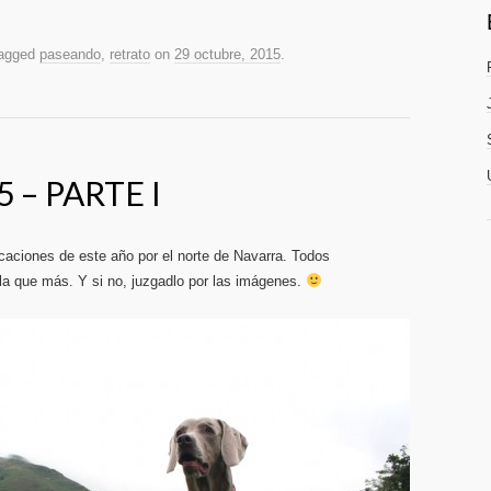
agged
paseando
,
retrato
on
29 octubre, 2015
.
 – PARTE I
caciones de este año por el norte de Navarra. Todos
la que más. Y si no, juzgadlo por las imágenes.