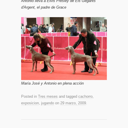
Antonio lleva a Elvis Presley de Els Gegants
d'Argent, el padre de Grace
María José y Antonio en plena acción
Posted in
Tres meses
and tagged
cachorro
,
exposicion
,
jugando
on
29 marzo, 2009
.