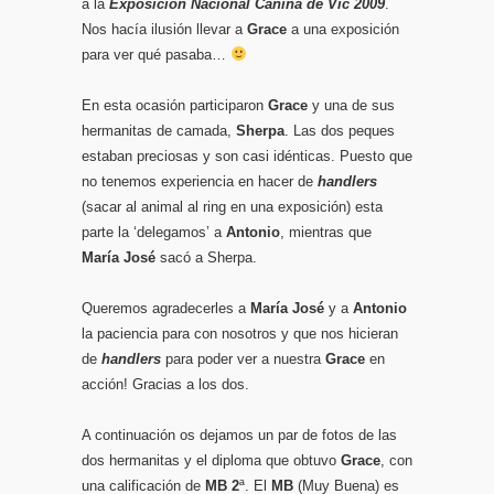
a la
Exposición Nacional Canina de Vic 2009
.
Nos hacía ilusión llevar a
Grace
a una exposición
para ver qué pasaba…
En esta ocasión participaron
Grace
y una de sus
hermanitas de camada,
Sherpa
. Las dos peques
estaban preciosas y son casi idénticas. Puesto que
no tenemos experiencia en hacer de
handlers
(sacar al animal al ring en una exposición) esta
parte la ‘delegamos’ a
Antonio
, mientras que
María José
sacó a Sherpa.
Queremos agradecerles a
María José
y a
Antonio
la paciencia para con nosotros y que nos hicieran
de
handlers
para poder ver a nuestra
Grace
en
acción! Gracias a los dos.
A continuación os dejamos un par de fotos de las
dos hermanitas y el diploma que obtuvo
Grace
, con
una calificación de
MB 2
ª. El
MB
(Muy Buena) es