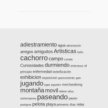
adiestramiento
agua
alimentación
Artisticas
amiguitos
amigos
baño
cachorro
campo
comida
durmiendo
Curiosidades
el
ehrlichiosis
enfermedad
principio
esterilización
exhibicion
exposicion
gastroenteritis
gato
jugando
merchandising
jugar
juguetes
montaña
movil
nieve
niños
paseando
paseo
otohematoma
pelota
playa
relax
primeros días
pedrigree