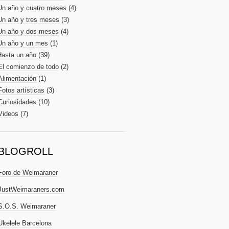
Un año y cuatro meses
(4)
Un año y tres meses
(3)
Un año y dos meses
(4)
Un año y un mes
(1)
Hasta un año
(39)
El comienzo de todo
(2)
Alimentación
(1)
Fotos artísticas
(3)
Curiosidades
(10)
Videos
(7)
BLOGROLL
Foro de Weimaraner
JustWeimaraners.com
S.O.S. Weimaraner
Ukelele Barcelona