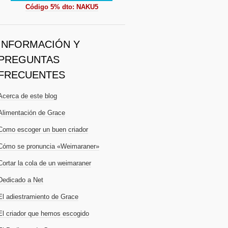
Código 5% dto: NAKU5
INFORMACIÓN Y
PREGUNTAS
FRECUENTES
Acerca de este blog
Alimentación de Grace
Como escoger un buen criador
Cómo se pronuncia «Weimaraner»
Cortar la cola de un weimaraner
Dedicado a Net
El adiestramiento de Grace
El criador que hemos escogido