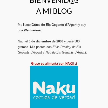
BIENVENID@S
A MI BLOG
Me llamo
Grace de Els Gegants d'Argent
y soy
una
Weimaraner
.
Nací el
5 de diciembre de 2008
y pesé 380
gramos. Mis padres son
Elvis Presley de Els
Gegants d'Argent
y
Neu de Els Gegants d'Argent
.
Grace se alimenta con NAKU
:)