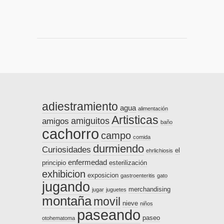
adiestramiento
agua
alimentación
Artisticas
amiguitos
amigos
baño
cachorro
campo
comida
durmiendo
Curiosidades
el
ehrlichiosis
enfermedad
principio
esterilización
exhibicion
exposicion
gastroenteritis
gato
jugando
merchandising
jugar
juguetes
montaña
movil
nieve
niños
paseando
paseo
otohematoma