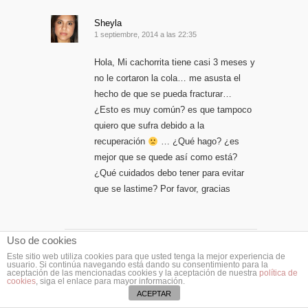
Sheyla
1 septiembre, 2014 a las 22:35
Hola, Mi cachorrita tiene casi 3 meses y
no le cortaron la cola… me asusta el
hecho de que se pueda fracturar…
¿Esto es muy común? es que tampoco
quiero que sufra debido a la
recuperación
… ¿Qué hago? ¿es
mejor que se quede así como está?
¿Qué cuidados debo tener para evitar
que se lastime? Por favor, gracias
Uso de cookies
admin
Este sitio web utiliza cookies para que usted tenga la mejor experiencia de
usuario. Si continúa navegando está dando su consentimiento para la
3 septiembre, 2014 a las 11:36
aceptación de las mencionadas cookies y la aceptación de nuestra
política de
cookies
, siga el enlace para mayor información.
Hola Sheyla,
ACEPTAR