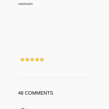
veterinario.
2013-03-30
Grace, diario de una
weimaraner
48 COMMENTS