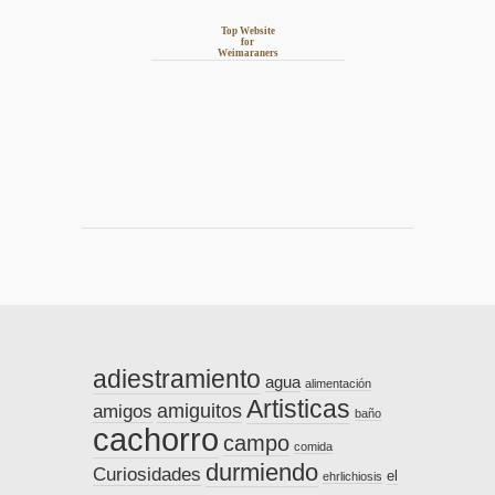
Top Website
for
Weimaraners
adiestramiento
agua
alimentación
Artisticas
amiguitos
amigos
baño
cachorro
campo
comida
durmiendo
Curiosidades
el
ehrlichiosis