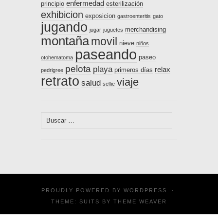
enfermedad
principio
esterilización
exhibicion
exposicion
gastroenteritis
gato
jugando
merchandising
jugar
juguetes
montaña
movil
nieve
niños
paseando
paseo
otohematoma
pelota
playa
relax
primeros días
pedrigree
retrato
viaje
salud
selfie
Buscar:
PROUDLY POWERED BY
WORDPRESS
·
THEME: SUITS BY
THEME WEAVER