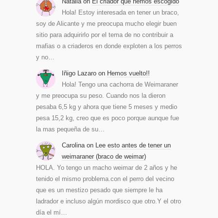
Natalia
on
El criador que hemos escogido
Hola! Estoy interesada en tener un braco,
soy de Alicante y me preocupa mucho elegir buen
sitio para adquirirlo por el tema de no contribuir a
mafias o a criaderos en donde exploten a los perros
y no…
Iñigo Lazaro
on
Hemos vuelto!!
Hola! Tengo una cachorra de Weimaraner
y me preocupa su peso. Cuando nos la dieron
pesaba 6,5 kg y ahora que tiene 5 meses y medio
pesa 15,2 kg, creo que es poco porque aunque fue
la mas pequeña de su…
Carolina
on
Lee esto antes de tener un
weimaraner (braco de weimar)
HOLA. Yo tengo un macho weimar de 2 años y he
tenido el mismo problema.con el perro del vecino
que es un mestizo pesado que siempre le ha
ladrador e incluso algún mordisco que otro.Y el otro
día el mí…