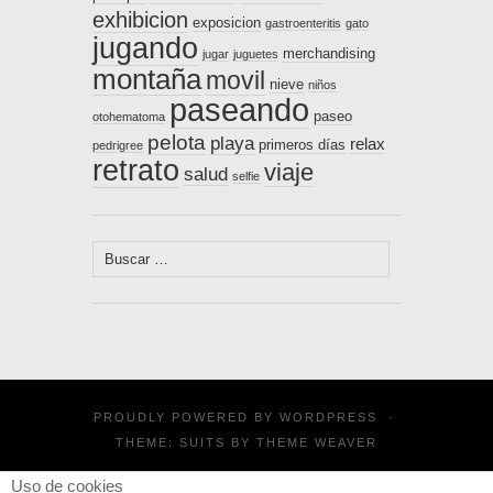
exhibicion
exposicion
gastroenteritis
gato
jugando
merchandising
jugar
juguetes
montaña
movil
nieve
niños
paseando
paseo
otohematoma
pelota
playa
relax
primeros días
pedrigree
retrato
viaje
salud
selfie
Buscar:
PROUDLY POWERED BY
WORDPRESS
·
THEME: SUITS BY
THEME WEAVER
Uso de cookies