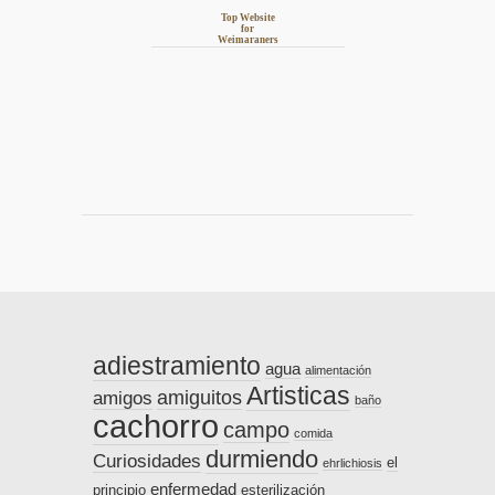
Top Website
for
Weimaraners
adiestramiento
agua
alimentación
Artisticas
amiguitos
amigos
baño
cachorro
campo
comida
durmiendo
Curiosidades
el
ehrlichiosis
enfermedad
principio
esterilización