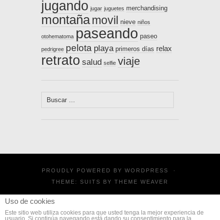
jugando
merchandising
jugar
juguetes
montaña
movil
nieve
niños
paseando
paseo
otohematoma
pelota
playa
relax
primeros días
pedrigree
retrato
viaje
salud
selfie
Buscar:
PROUDLY POWERED BY
WORDPRESS
·
THEME: SUITS BY
THEME WEAVER
Uso de cookies
Este sitio web utiliza cookies para que usted tenga la mejor experiencia de
usuario. Si continúa navegando está dando su consentimiento para la