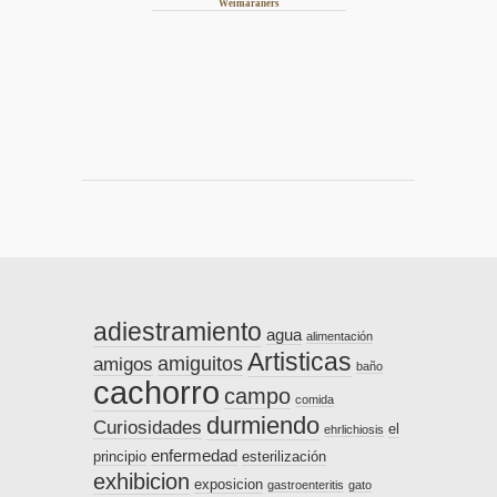
Weimaraners
adiestramiento
agua
alimentación
Artisticas
amiguitos
amigos
baño
cachorro
campo
comida
durmiendo
Curiosidades
el
ehrlichiosis
enfermedad
principio
esterilización
exhibicion
exposicion
gastroenteritis
gato