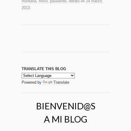
montaña
,
movil
,
paseando
,
retrato
on
24 marzo,
2013
.
TRANSLATE THIS BLOG
Powered by
Translate
BIENVENID@S
A MI BLOG