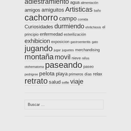
adiestramiento
agua
alimentación
Artisticas
amiguitos
amigos
baño
cachorro
campo
comida
durmiendo
Curiosidades
el
ehrlichiosis
enfermedad
principio
esterilización
exhibicion
exposicion
gastroenteritis
gato
jugando
merchandising
jugar
juguetes
montaña
movil
nieve
niños
paseando
paseo
otohematoma
pelota
playa
relax
primeros días
pedrigree
retrato
viaje
salud
selfie
Buscar: