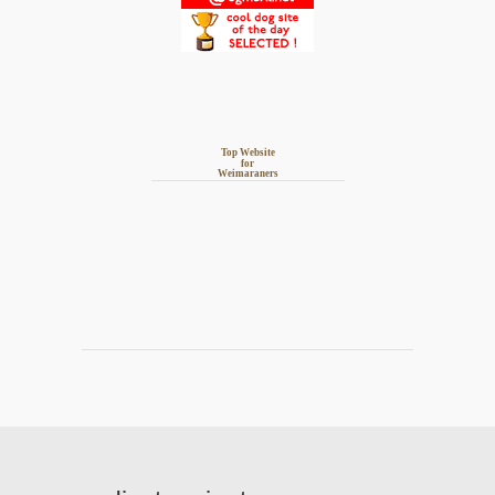
Top Website
for
Weimaraners