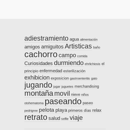
adiestramiento
agua
alimentación
Artisticas
amiguitos
amigos
baño
cachorro
campo
comida
durmiendo
Curiosidades
el
ehrlichiosis
enfermedad
principio
esterilización
exhibicion
exposicion
gastroenteritis
gato
jugando
merchandising
jugar
juguetes
montaña
movil
nieve
niños
paseando
paseo
otohematoma
pelota
playa
relax
primeros días
pedrigree
retrato
viaje
salud
selfie