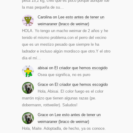
pesa 15,2 kg, creo que es poco porque aunque fue
la mas pequeña de su…
Carolina
on
Lee esto antes de tener un
weimaraner (braco de weimar)
HOLA. Yo tengo un macho weimar de 2 años y he
tenido el mismo problema.con el perro del vecino
que es un mestizo pesado que siempre le ha
ladrador e incluso algún mordisco que otro.Y el otro
día el mí…
abisai
on
El criador que hemos escogido
Osea que significa, no es puro
Grace
on
El criador que hemos escogido
Hola, Abisai. El color fuego es el color
marrón rojizo que tienen algunas razas (pe.
dobermann, rottweiler). Saludos!
Grace
on
Lee esto antes de tener un
weimaraner (braco de weimar)
Hola, Maite. Adoptadla, de hecho, ya os conoce.