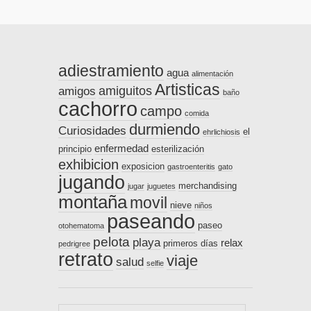
adiestramiento
agua
alimentación
Artisticas
amiguitos
amigos
baño
cachorro
campo
comida
durmiendo
Curiosidades
el
ehrlichiosis
enfermedad
principio
esterilización
exhibicion
exposicion
gastroenteritis
gato
jugando
merchandising
jugar
juguetes
montaña
movil
nieve
niños
paseando
paseo
otohematoma
pelota
playa
relax
primeros días
pedrigree
retrato
viaje
salud
selfie