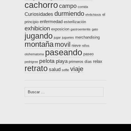
cachorro
campo
comida
durmiendo
Curiosidades
el
ehrlichiosis
enfermedad
principio
esterilización
exhibicion
exposicion
gastroenteritis
gato
jugando
merchandising
jugar
juguetes
montaña
movil
nieve
niños
paseando
paseo
otohematoma
pelota
playa
relax
primeros días
pedrigree
retrato
viaje
salud
selfie
Buscar: