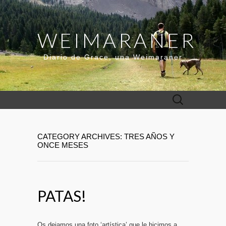
WEIMARANER
Diario de Grace, una Weimaraner
Buscar:
CATEGORY ARCHIVES: TRES AÑOS Y
ONCE MESES
PATAS!
Os dejamos una foto ‘artística’ que le hicimos a