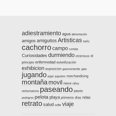
adiestramiento
agua
alimentación
Artisticas
amiguitos
amigos
baño
cachorro
campo
comida
durmiendo
Curiosidades
el
ehrlichiosis
enfermedad
principio
esterilización
exhibicion
exposicion
gastroenteritis
gato
jugando
merchandising
jugar
juguetes
montaña
movil
nieve
niños
paseando
paseo
otohematoma
pelota
playa
relax
primeros días
pedrigree
retrato
viaje
salud
selfie