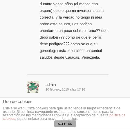
durante varios años (al menos eso
espero) quiero que mi invercion sea la
correcta, y la verdad no tengo ni idea
sobre este asunto, uds podrian
orientarme un poco sobre el tema?? que
debo saber??? como se que el perro
tiene pedigree??? como se que su
genealogia esta «bien»??? un cordial
saludos desde Caracas, Venezuela.
admin
10 febrero, 2010 a las 17:16
Muchas gracias por tu comentario
Uso de cookies
Juan Andrés!
Este sitio web utiliza cookies para que usted tenga la mejor experiencia de
usuario. Si continúa navegando está dando su consentimiento para la
aceptación de las mencionadas cookies y la aceptación de nuestra
política de
cookies
, siga el enlace para mayor información.
El pedigree no es más que el árbol
ACEPTAR
genealógico donde se muestran los