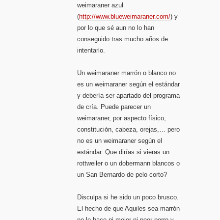
weimaraner azul
(
http://www.blueweimaraner.com/
) y
por lo que sé aun no lo han
conseguido tras mucho años de
intentarlo.
Un weimaraner marrón o blanco no
es un weimaraner según el estándar
y debería ser apartado del programa
de cría. Puede parecer un
weimaraner, por aspecto físico,
constitución, cabeza, orejas,… pero
no es un weimaraner según el
estándar. Que dirías si vieras un
rottweiler o un dobermann blancos o
un San Bernardo de pelo corto?
Disculpa si he sido un poco brusco.
El hecho de que Aquiles sea marrón
no lo hace ni mejor ni peor perro y