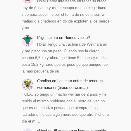
Hola! Estoy interesada en tener un braco,
soy de Alicante y me preocupa mucho elegir buen
sitio para adquirirlo por el tema de no contribuir a
mafias o a criaderos en donde exploten a los perros
y no…
Iñigo Lazaro
on
Hemos vuelto!!
Hola! Tengo una cachorra de Weimaraner
y me preocupa su peso. Cuando nos la dieron
pesaba 6,5 kg y ahora que tiene 5 meses y medio
pesa 15,2 kg, creo que es poco porque aunque fue
la mas pequeña de su…
Carolina
on
Lee esto antes de tener un
weimaraner (braco de weimar)
HOLA. Yo tengo un macho weimar de 2 años y he
tenido el mismo problema.con el perro del vecino
que es un mestizo pesado que siempre le ha
ladrador e incluso algún mordisco que otro.Y el otro
día el mí…
abisai
on
El criador que hemos escogido