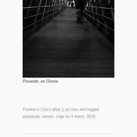
Posando, en Girona
Posted in
Cinco años y un mes
and tagged
paseando
,
retrato
,
viaje
on
4 enero, 2014
.