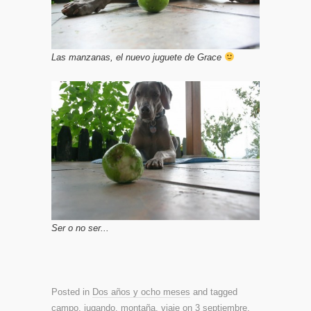
Las manzanas, el nuevo juguete de Grace
Ser o no ser...
Posted in
Dos años y ocho meses
and tagged
campo
,
jugando
,
montaña
,
viaje
on
3 septiembre,