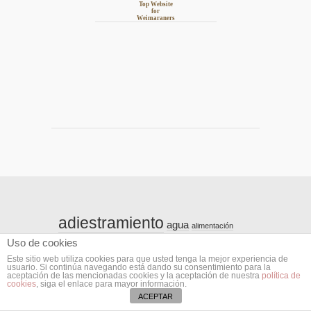
Top Website
for
Weimaraners
adiestramiento
agua
alimentación
Artisticas
amiguitos
Uso de cookies
amigos
baño
cachorro
Este sitio web utiliza cookies para que usted tenga la mejor experiencia de
campo
comida
usuario. Si continúa navegando está dando su consentimiento para la
aceptación de las mencionadas cookies y la aceptación de nuestra
política de
durmiendo
Curiosidades
el
cookies
, siga el enlace para mayor información.
ehrlichiosis
ACEPTAR
enfermedad
principio
esterilización