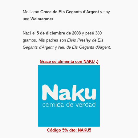
Me llamo
Grace de Els Gegants d'Argent
y soy
una
Weimaraner
.
Nací el
5 de diciembre de 2008
y pesé 380
gramos. Mis padres son
Elvis Presley de Els
Gegants d'Argent
y
Neu de Els Gegants d'Argent
.
Grace se alimenta con NAKU
:)
Código 5% dto: NAKU5