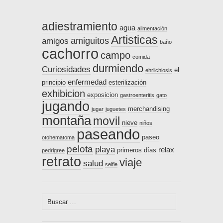
adiestramiento
agua
alimentación
Artisticas
amiguitos
amigos
baño
cachorro
campo
comida
durmiendo
Curiosidades
el
ehrlichiosis
enfermedad
principio
esterilización
exhibicion
exposicion
gastroenteritis
gato
jugando
merchandising
jugar
juguetes
montaña
movil
nieve
niños
paseando
paseo
otohematoma
pelota
playa
relax
primeros días
pedrigree
retrato
viaje
salud
selfie
Buscar: