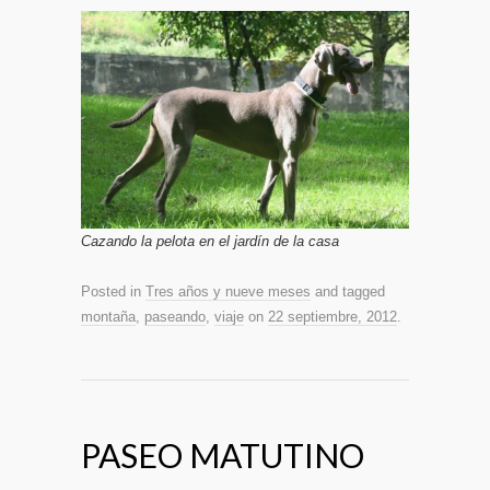
Cazando la pelota en el jardín de la casa
Posted in
Tres años y nueve meses
and tagged
montaña
,
paseando
,
viaje
on
22 septiembre, 2012
.
PASEO MATUTINO