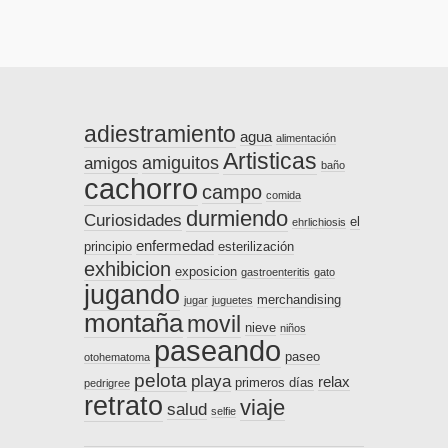
adiestramiento
agua
alimentación
Artisticas
amiguitos
amigos
baño
cachorro
campo
comida
durmiendo
Curiosidades
el
ehrlichiosis
enfermedad
principio
esterilización
exhibicion
exposicion
gastroenteritis
gato
jugando
merchandising
jugar
juguetes
montaña
movil
nieve
niños
paseando
paseo
otohematoma
pelota
playa
relax
primeros días
pedrigree
retrato
viaje
salud
selfie