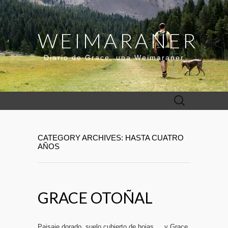
WEIMARANER
Diario de Grace, una Weimaraner
Buscar:
CATEGORY ARCHIVES: HASTA CUATRO
AÑOS
GRACE OTOÑAL
Paisaje dorado, suelo cubierto de hojas…. y Grace