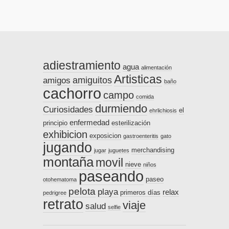
adiestramiento
agua
alimentación
Artisticas
amiguitos
amigos
baño
cachorro
campo
comida
durmiendo
Curiosidades
el
ehrlichiosis
enfermedad
principio
esterilización
exhibicion
exposicion
gastroenteritis
gato
jugando
merchandising
jugar
juguetes
montaña
movil
nieve
niños
paseando
paseo
otohematoma
pelota
playa
relax
primeros días
pedrigree
retrato
viaje
salud
selfie