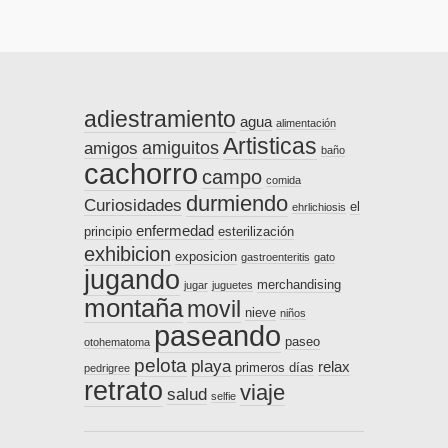
adiestramiento
agua
alimentación
Artisticas
amiguitos
amigos
baño
cachorro
campo
comida
durmiendo
Curiosidades
el
ehrlichiosis
enfermedad
principio
esterilización
exhibicion
exposicion
gastroenteritis
gato
jugando
merchandising
jugar
juguetes
montaña
movil
nieve
niños
paseando
paseo
otohematoma
pelota
playa
relax
primeros días
pedrigree
retrato
viaje
salud
selfie