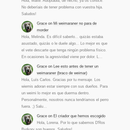
Hola, Maite. Adoptadla, de hecho, ya os conoce.
No deberíais de tener problema con vuestra hija.
Saludos!
Grace
on
Mi weimaraner no para de
morder
Hola, Melinda. Es difícil saberlo... quizás estaba
asustado, quizás o le duele algo... Lo mejor es que
el vete descarte que tenga ningún problema físico.
En ocasiones la agresividad viene por dolor. L…
Grace
on
Lee esto antes de tener un
weimaraner (braco de weimar)
Hola, Luís Carlos. Gracias por tu mensaje. Los
wiemis adoran estar siempre con sus dueños. Para
un weimi lo mejor es que duerma dentro.
Personalmente, nosotros nunca tendríamos el perro
fuera. ;) Salu…
Grace
on
El criador que hemos escogido
Hola, Lorena. Por lo que sabemos D'Ros
Byrkory son buenos. Saludos!