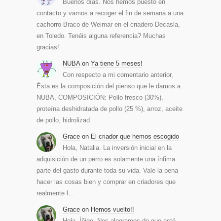
Buenos días. Nos hemos puesto en
contacto y vamos a recoger el fin de semana a una
cachorro Braco de Weimar en el criadero Decasla,
en Toledo. Tenéis alguna referencia? Muchas
gracias!
NUBA
on
Ya tiene 5 meses!
Con respecto a mi comentario anterior,
Ésta es la composición del pienso que le damos a
NUBA, COMPOSICIÓN: Pollo fresco (30%),
proteína deshidratada de pollo (25 %), arroz, aceite
de pollo, hidrolizad…
Grace
on
El criador que hemos escogido
Hola, Natalia. La inversión inicial en la
adquisición de un perro es solamente una ínfima
parte del gasto durante toda su vida. Vale la pena
hacer las cosas bien y comprar en criadores que
realmente l…
Grace
on
Hemos vuelto!!
Hola, Íñigo. Nos alegramos de que esté