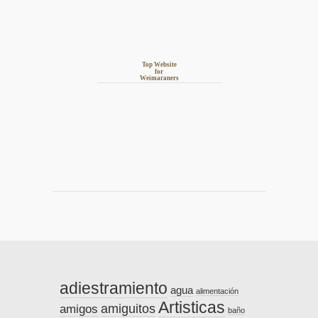
Top Website
for
Weimaraners
adiestramiento
agua
alimentación
Artisticas
amiguitos
amigos
baño