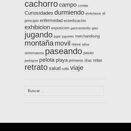
cachorro
campo
comida
durmiendo
Curiosidades
el
ehrlichiosis
enfermedad
principio
esterilización
exhibicion
exposicion
gastroenteritis
gato
jugando
merchandising
jugar
juguetes
montaña
movil
nieve
niños
paseando
paseo
otohematoma
pelota
playa
relax
primeros días
pedrigree
retrato
viaje
salud
selfie
Buscar: