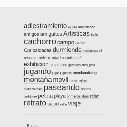
adiestramiento
agua
alimentación
Artisticas
amiguitos
amigos
baño
cachorro
campo
comida
durmiendo
Curiosidades
el
ehrlichiosis
enfermedad
principio
esterilización
exhibicion
exposicion
gastroenteritis
gato
jugando
merchandising
jugar
juguetes
montaña
movil
nieve
niños
paseando
paseo
otohematoma
pelota
playa
relax
primeros días
pedrigree
retrato
viaje
salud
selfie
Buscar: