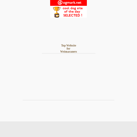
Top Website
for
Weimaraners