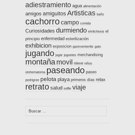
adiestramiento
agua
alimentación
Artisticas
amiguitos
amigos
baño
cachorro
campo
comida
durmiendo
Curiosidades
el
ehrlichiosis
enfermedad
principio
esterilización
exhibicion
exposicion
gastroenteritis
gato
jugando
merchandising
jugar
juguetes
montaña
movil
nieve
niños
paseando
paseo
otohematoma
pelota
playa
relax
primeros días
pedrigree
retrato
viaje
salud
selfie
Buscar: