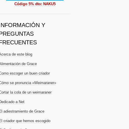
Código 5% dto: NAKU5
INFORMACIÓN Y
PREGUNTAS
FRECUENTES
Acerca de este blog
Alimentación de Grace
Como escoger un buen criador
Cómo se pronuncia «Weimaraner»
Cortar la cola de un weimaraner
Dedicado a Net
El adiestramiento de Grace
El criador que hemos escogido