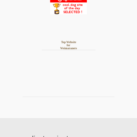
Top Website
for
Weimaraners