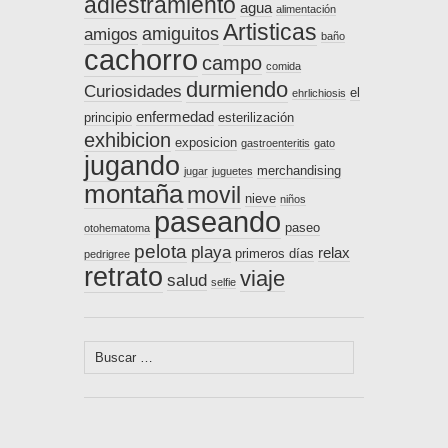
adiestramiento
agua
alimentación
Artisticas
amiguitos
amigos
baño
cachorro
campo
comida
durmiendo
Curiosidades
el
ehrlichiosis
enfermedad
principio
esterilización
exhibicion
exposicion
gastroenteritis
gato
jugando
merchandising
jugar
juguetes
montaña
movil
nieve
niños
paseando
paseo
otohematoma
pelota
playa
relax
primeros días
pedrigree
retrato
viaje
salud
selfie
Buscar: