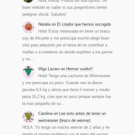
Hola, Abisai. Podría ser una opción. Un
buen método es saber si sus progenitores tienen
pedigree oficial. Saludos!
Natalia
on
El criador que hemos escogido
Hola! Estoy interesada en tener un braco,
soy de Alicante y me preocupa mucho elegir buen
sitio para adquirirlo por el tema de no contribuir a
mafias o a criaderos en donde exploten a los perros
y no…
Iñigo Lazaro
on
Hemos vuelto!!
Hola! Tengo una cachorra de Weimaraner
y me preocupa su peso. Cuando nos la dieron
pesaba 6,5 kg y ahora que tiene 5 meses y medio
pesa 15,2 kg, creo que es poco porque aunque fue
la mas pequeña de su…
Carolina
on
Lee esto antes de tener un
weimaraner (braco de weimar)
HOLA. Yo tengo un macho weimar de 2 años y he
tenido el mismo problema.con el perro del vecino