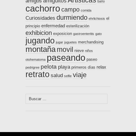
amiguitos
amigos
baño
cachorro
campo
comida
durmiendo
Curiosidades
el
ehrlichiosis
enfermedad
principio
esterilización
exhibicion
exposicion
gastroenteritis
gato
jugando
merchandising
jugar
juguetes
montaña
movil
nieve
niños
paseando
paseo
otohematoma
pelota
playa
relax
primeros días
pedrigree
retrato
viaje
salud
selfie
Buscar: