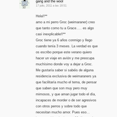
gang and the wool
17 julio, 2011 a las 18:51
Hola!!**
amo a mi perro Groc (weimaraner) creo
que tanto como tu a Grace….. es algo
casi inexplicable!!**
Groc tiene ya 6 años conmigo y llego
cuando tenía 3 meses. La verdad es que
os escribo porque este verano quiero
hacer un viaje en avión y me preocupa
muchísimo donde voy a dejar a Groc.
Me gustaría saber si sabéis de alguna
residencia exclusiva de weimaraners ya
que facilitaría mucho el tema, de pensar
que saben que son muy pero muy
mimosos, y que aman jugar todo el día,
incapaces de morder o de ser agresivos
con otros perros y sobre todo que
necesitan mucho amor. Pues eso…