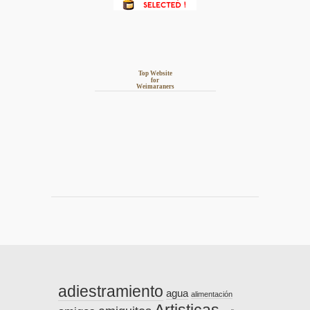
Top Website
for
Weimaraners
adiestramiento
agua
alimentación
Artisticas