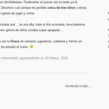
se deshidratara. Finalmente el jueves por la tarde ya le
a. Decimos
casi
porque ha perdido
cerca de tres kilos
y ahora
r ganas de jugar y correr.
traba mal… no era ella; todo el día acostada, buscándonos
ones gemía de dolor, estaba super apagada…
a ser la
Grace
de siempre; juguetona, saltarina y hecha un
s ha pasado el susto.
d
enfermedad
,
gastroenteritis
on
20 febrero, 2010
.
UN DIA DE CLASE
→