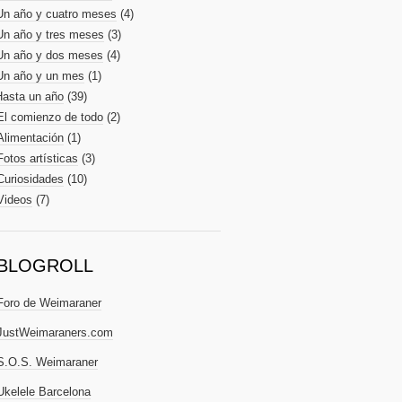
Un año y cuatro meses
(4)
Un año y tres meses
(3)
Un año y dos meses
(4)
Un año y un mes
(1)
Hasta un año
(39)
El comienzo de todo
(2)
Alimentación
(1)
Fotos artísticas
(3)
Curiosidades
(10)
Videos
(7)
BLOGROLL
Foro de Weimaraner
JustWeimaraners.com
S.O.S. Weimaraner
Ukelele Barcelona