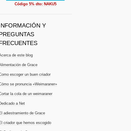
Código 5% dto: NAKU5
INFORMACIÓN Y
PREGUNTAS
FRECUENTES
Acerca de este blog
Alimentación de Grace
Como escoger un buen criador
Cómo se pronuncia «Weimaraner»
Cortar la cola de un weimaraner
Dedicado a Net
El adiestramiento de Grace
El criador que hemos escogido