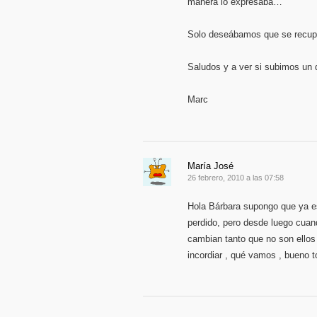
manera lo expresaba…
Solo deseábamos que se recupe
Saludos y a ver si subimos un 
Marc
María José
26 febrero, 2010 a las 07:58
Hola Bárbara supongo que ya est
perdido, pero desde luego cuan
cambian tanto que no son ellos 
incordiar , qué vamos , bueno 