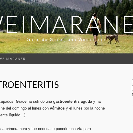
EIMARAN
Diario de Grace, una Weimaraner
 WEIMARANER
TROENTERITIS
cupados.
Grace
ha sufrido una
gastroenteritis aguda
y ha
che del domingo al lunes con
vómitos
y el lunes por la noche
nte líquido…).
s a primera hora y fue necesario ponerle una vía para