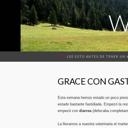
W
(!)
LEE ESTO ANTES DE TENER UN
GRACE CON GAS
Esta semana hemos estado un poco preo
estado bastante fastidiada. Empezó la no
empezó con
diarrea
(defecaba completame
La llevamos a nuestra veterinaria el marte