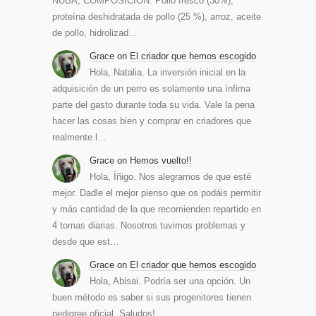
NUBA, COMPOSICIÓN: Pollo fresco (30%),
proteína deshidratada de pollo (25 %), arroz, aceite
de pollo, hidrolizad…
Grace
on
El criador que hemos escogido
Hola, Natalia. La inversión inicial en la
adquisición de un perro es solamente una ínfima
parte del gasto durante toda su vida. Vale la pena
hacer las cosas bien y comprar en criadores que
realmente l…
Grace
on
Hemos vuelto!!
Hola, Íñigo. Nos alegramos de que esté
mejor. Dadle el mejor pienso que os podáis permitir
y más cantidad de la que recomienden repartido en
4 tomas diarias. Nosotros tuvimos problemas y
desde que est…
Grace
on
El criador que hemos escogido
Hola, Abisai. Podría ser una opción. Un
buen método es saber si sus progenitores tienen
pedigree oficial. Saludos!