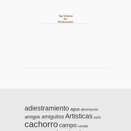
Top Website
for
Weimaraners
adiestramiento
agua
alimentación
Artisticas
amiguitos
amigos
baño
cachorro
campo
comida