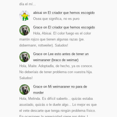
día el mí…
abisai
on
El criador que hemos escogido
Osea que significa, no es puro
Grace
on
El criador que hemos escogido
Hola, Abisai. El color fuego es el color
marrón rojizo que tienen algunas razas (pe.
dobermann, rottweiler). Saludos!
Grace
on
Lee esto antes de tener un
weimaraner (braco de weimar)
Hola, Maite. Adoptadla, de hecho, ya os conoce.
No deberíais de tener problema con vuestra hija.
Saludos!
Grace
on
Mi weimaraner no para de
morder
Hola, Melinda. Es difícil saberlo... quizás estaba
asustado, quizás o le duele algo... Lo mejor es que
el vete descarte que tenga ningún problema físico.
En ocasiones la agresividad viene por dolor. L…