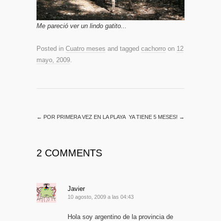
Me pareció ver un lindo gatito...
Posted in
Cuatro meses
and tagged
cachorro
on
12
mayo, 2009
.
←
POR PRIMERA VEZ EN LA PLAYA
YA TIENE 5 MESES!
→
2 COMMENTS
Javier
10 agosto, 2009 a las 04:43
Hola soy argentino de la provincia de