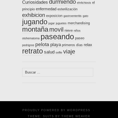
durmiendo
Curiosidades
el
ehrlichiosis
enfermedad
principio
esterilización
exhibicion
exposicion
gastroenteritis
gato
jugando
merchandising
jugar
juguetes
montaña
movil
nieve
niños
paseando
paseo
otohematoma
pelota
playa
relax
primeros días
pedrigree
retrato
viaje
salud
selfie
Buscar:
PROUDLY POWERED BY
WORDPRESS
·
THEME: SUITS BY
THEME WEAVER